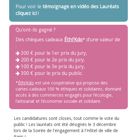
Pour voir le
témoignage en vidéo des Lauréats
cliquez ici
!
Qu'ont-ils gagné ?
Des chèques cadeaux
Éthi’Kdo
* d'une valeur de
:
300 € pour le 1er prix du jury,
200 € pour le 2e prix du jury,
100 € pour le 3e prix du jury,
300 € pour le prix du public.
*
Éthi’Kdo
est une coopérative qui propose des
cartes-cadeaux 100 % éthiques et solidaires, donnant
accès à des commerces engagés pour l’écologie,
l’artisanat et l’économie sociale et solidaire.
Les candidatures sont closes, tout comme le vote du
public ! Les lauréats ont été désignés le 3 décembre
lors de la Soirée de l'engagement à l'Hôtel de ville de
Paris !