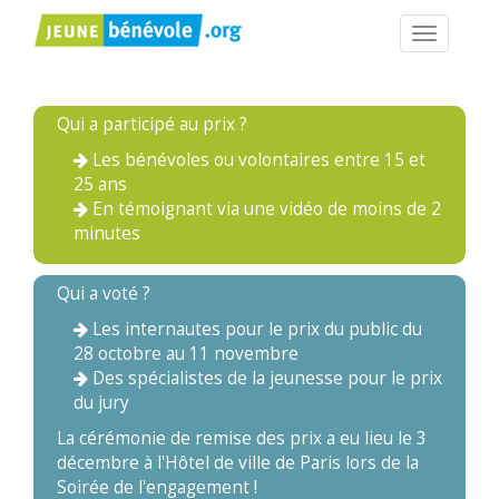
Navigatio
Qui a participé au prix ?
Les bénévoles ou volontaires entre 15 et
25 ans
En témoignant via une vidéo de moins de 2
minutes
Qui a voté ?
Les internautes pour le prix du public du
28 octobre au 11 novembre
Des spécialistes de la jeunesse pour le prix
du jury
La cérémonie de remise des prix a eu lieu le 3
décembre à l'Hôtel de ville de Paris lors de la
Soirée de l'engagement !