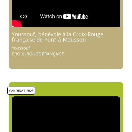
Youssouf, bénévole à la Croix-Rouge
française de Pont-à-Mousson
Youssouf
CROIX -ROUGE FRANÇAISE
CANDIDAT 2025