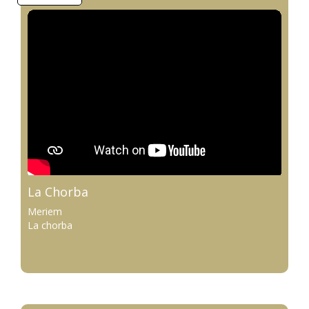
La Chorba
Meriem
La chorba