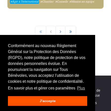
#Agir à l'international
#Chantier
#Conseils
#Mission en équipe
Page 1 / 2
Conformément au nouveau Règlement
Général sur la Protection des Données
(RGPD), notre politique de protection de vos
données personnelles évolue. En
poursuivant la navigation sur Tous
Bénévoles, vous acceptez l'utilisation de
cookies et notre politique de confidentialité.
En savoir plus et gérer ces paramètres
Plus
Nos partenaires
|
Mentions légales
|
Politique de
confidentialité
|
Nous contacter
|
Espace presse
J'accepte
Jeune Bénévole
© 2018, un site de
Tous Bénévoles