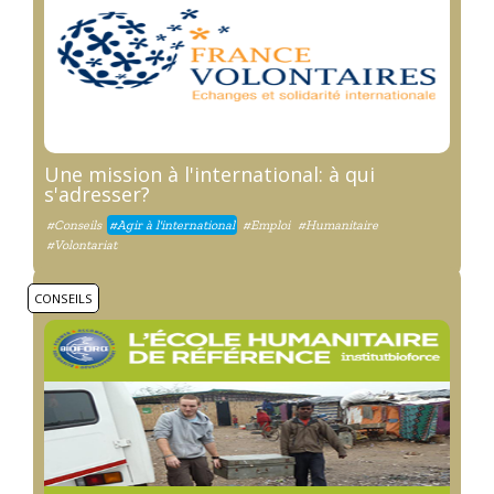
Une mission à l'international: à qui
s'adresser?
#Conseils
#Agir à l'international
#Emploi
#Humanitaire
#Volontariat
CONSEILS