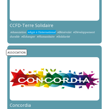
CCFD-Terre Solidaire
#Association
#Agir à l'international
#Bénévolat
#Développement
durable
#Echanger
#Humanitaire
#Solidarité
ASSOCIATION
Concordia