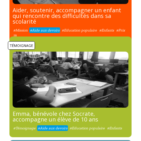
Aider, soutenir, accompagner un enfant
qui rencontre des difficultés dans sa
scolarité
#Mission
#Aide aux devoirs
#Education populaire
#Enfants
#Prix
JB
TÉMOIGNAGE
Emma, bénévole chez Socrate,
accompagne un élève de 10 ans
#Témoignage
#Aide aux devoirs
#Education populaire
#Enfants