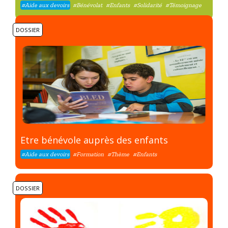
#Aide aux devoirs
#Bénévolat
#Enfants
#Solidarité
#Témoignage
DOSSIER
Etre bénévole auprès des enfants
#Aide aux devoirs
#Formation
#Thème
#Enfants
DOSSIER