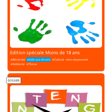
Edition spéciale Moins de 18 ans
#Bénévolat
#Aide aux devoirs
#Collecte
#éco-citoyenneté
#Solidarité
#Thème
DOSSIER