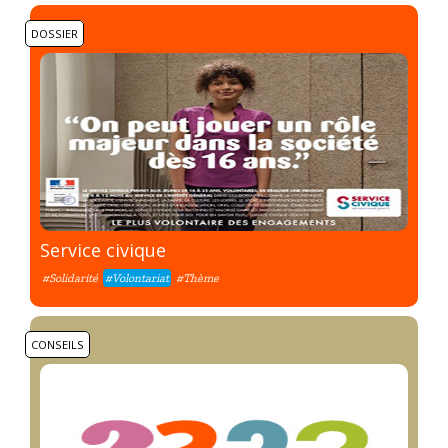
DOSSIER
Service civique
#Solidarité
#Volontariat
#Thème
CONSEILS