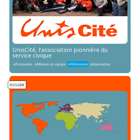
UnisCité, l'association pionnière du
service civique
#Formation
#Mission en équipe
#Volontariat
#Association
DOSSIER