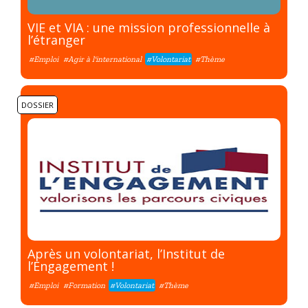
VIE et VIA : une mission professionnelle à
l’étranger
#Emploi
#Agir à l'international
#Volontariat
#Thème
DOSSIER
Après un volontariat, l’Institut de
l’Engagement !
#Emploi
#Formation
#Volontariat
#Thème