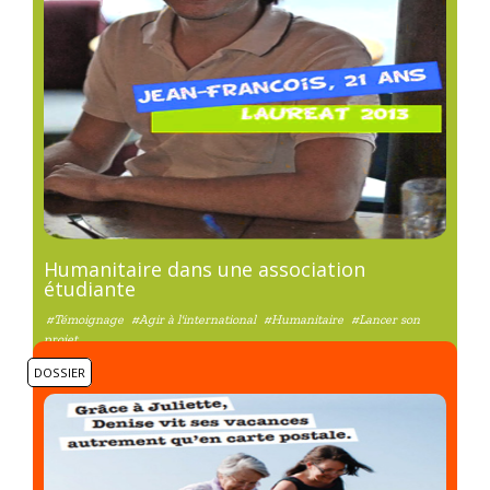
Humanitaire dans une association
étudiante
#Témoignage
#Agir à l'international
#Humanitaire
#Lancer son
projet
DOSSIER