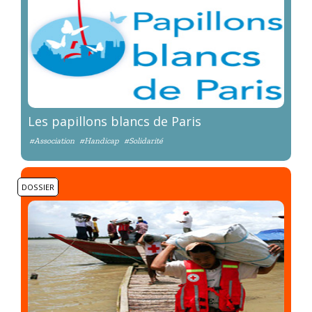
Les papillons blancs de Paris
#Association
#Handicap
#Solidarité
DOSSIER