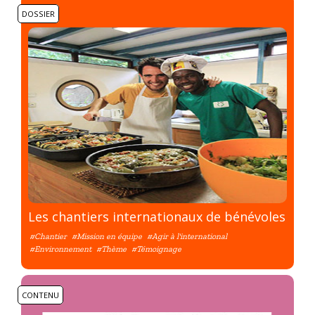
DOSSIER
Les chantiers internationaux de bénévoles
#Chantier
#Mission en équipe
#Agir à l'international
#Environnement
#Thème
#Témoignage
CONTENU