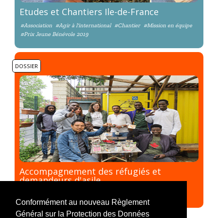
Etudes et Chantiers Ile-de-France
#Association
#Agir à l'international
#Chantier
#Mission en équipe
#Prix Jeune Bénévole 2019
DOSSIER
Accompagnement des réfugiés et
demandeurs d'asile
#Thème
Conformément au nouveau Règlement
Général sur la Protection des Données