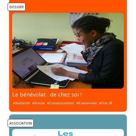
DOSSIER
Le bénévolat…de chez soi !
#Solidarité
#Ecoute
#Communication
#E-bénevolat
#Prix JB
ASSOCIATION