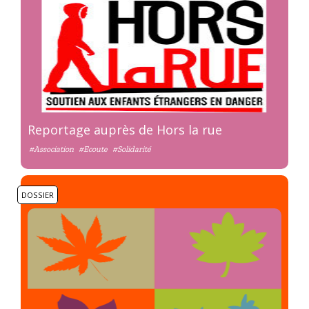
Reportage auprès de Hors la rue
#Association
#Ecoute
#Solidarité
DOSSIER