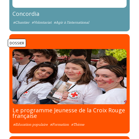
Concordia
#Chantier
#Volontariat
#Agir à l'international
DOSSIER
Le programme Jeunesse de la Croix Rouge
française
#Education populaire
#Formation
#Thème