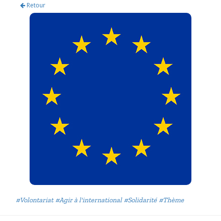
Retour
#Volontariat
#Agir à l'international
#Solidarité
#Thème