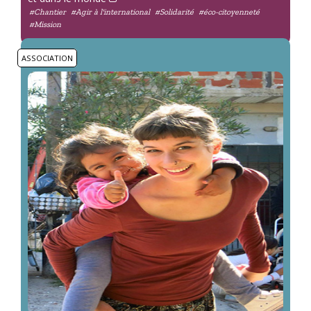
#Chantier
#Agir à l'international
#Solidarité
#éco-citoyenneté
#Mission
ASSOCIATION