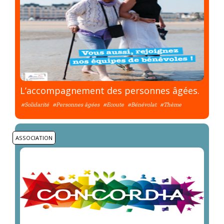
L’accompagnement des personnes âgées.
#Solidarité
#Personnes âgées
#Ecoute
#Bénévolat
#Thème
ASSOCIATION