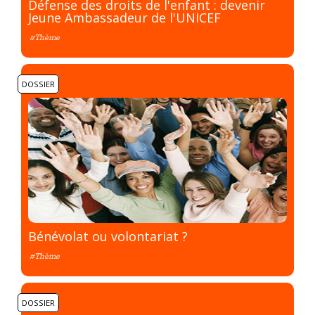
Défense des droits de l'enfant : devenir
Jeune Ambassadeur de l'UNICEF
#Thème
DOSSIER
Bénévolat ou volontariat ?
#Thème
DOSSIER