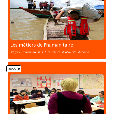
Les métiers de l'humanitaire
#Agir à l'international
#Humanitaire
#Solidarité
#Thème
DOSSIER