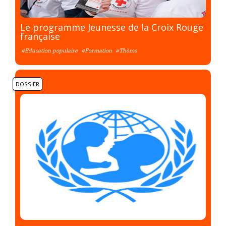
Le programme Jeunesse de la Croix Rouge
française
#Education populaire
#Formation
#Thème
DOSSIER