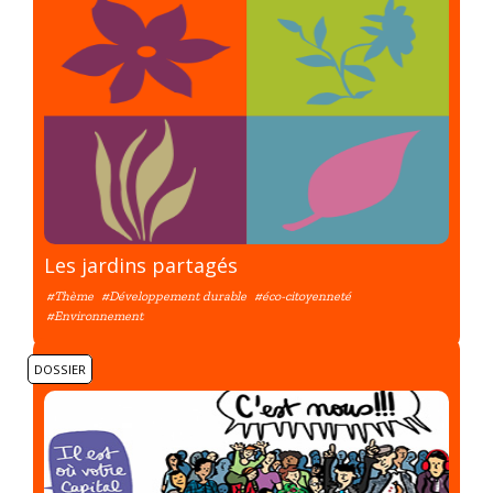
Les jardins partagés
#Thème
#Développement durable
#éco-citoyenneté
#Environnement
DOSSIER