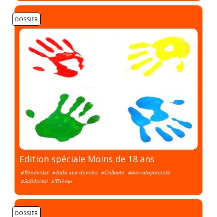
DOSSIER
Edition spéciale Moins de 18 ans
#Bénévolat
#Aide aux devoirs
#Collecte
#éco-citoyenneté
#Solidarité
#Thème
DOSSIER