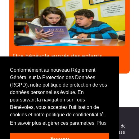
Etre bénévole auprès des enfants
#Aide aux devoirs
#Formation
#Thème
#Enfants
Conformément au nouveau Règlement
Général sur la Protection des Données
(RGPD), notre politique de protection de vos
données personnelles évolue. En
poursuivant la navigation sur Tous
Bénévoles, vous acceptez l'utilisation de
cookies et notre politique de confidentialité.
En savoir plus et gérer ces paramètres
Plus
Nos partenaires
|
Mentions légales
|
Politique de
confidentialité
|
Nous contacter
|
Espace presse