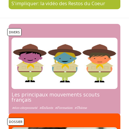
S'impliquer: la vidéo des Restos du Coeur
DIVERS
Les principaux mouvements scouts
français
#éco-citoyenneté
#Enfants
#Formation
#Thème
DOSSIER