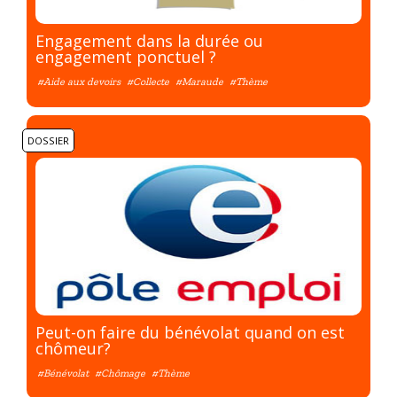
Engagement dans la durée ou
engagement ponctuel ?
#Aide aux devoirs
#Collecte
#Maraude
#Thème
DOSSIER
Peut-on faire du bénévolat quand on est
chômeur?
#Bénévolat
#Chômage
#Thème