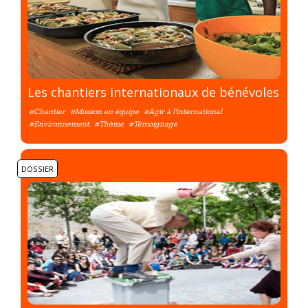
Les chantiers internationaux de bénévoles
#Chantier
#Mission en équipe
#Agir à l'international
#Environnement
#Thème
#Témoignage
DOSSIER