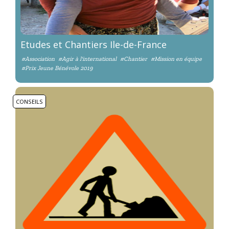
Etudes et Chantiers Ile-de-France
#Association
#Agir à l'international
#Chantier
#Mission en équipe
#Prix Jeune Bénévole 2019
CONSEILS