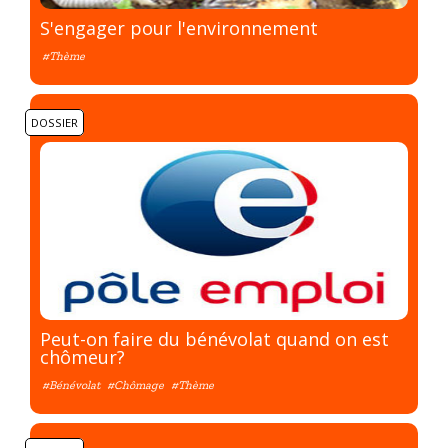
S'engager pour l'environnement
#Thème
DOSSIER
Peut-on faire du bénévolat quand on est
chômeur?
#Bénévolat
#Chômage
#Thème