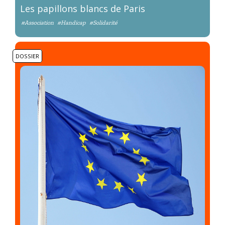
Les papillons blancs de Paris
#Association
#Handicap
#Solidarité
DOSSIER