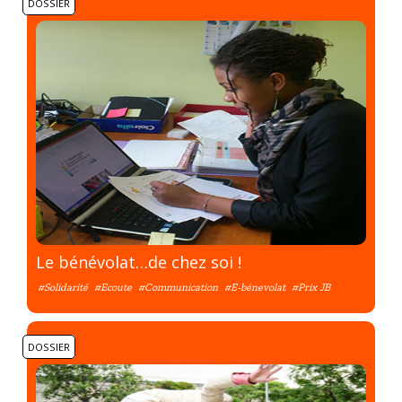
DOSSIER
Le bénévolat…de chez soi !
#Solidarité
#Ecoute
#Communication
#E-bénevolat
#Prix JB
DOSSIER