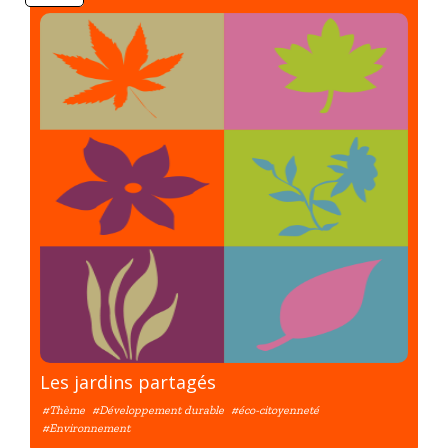
Les jardins partagés
#Thème
#Développement durable
#éco-citoyenneté
#Environnement