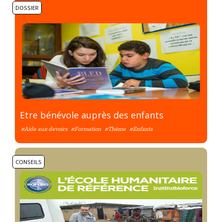
DOSSIER
Etre bénévole auprès des enfants
#Aide aux devoirs
#Formation
#Thème
#Enfants
CONSEILS