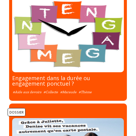
Engagement dans la durée ou
engagement ponctuel ?
#Aide aux devoirs
#Collecte
#Maraude
#Thème
DOSSIER