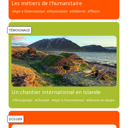
Les métiers de l'humanitaire
#Agir à l'international
#Humanitaire
#Solidarité
#Thème
TÉMOIGNAGE
Un chantier international en Islande
#Témoignage
#Chantier
#Agir à l'international
#Mission en équipe
DOSSIER