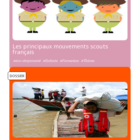
Les principaux mouvements scouts
français
#éco-citoyenneté
#Enfants
#Formation
#Thème
DOSSIER