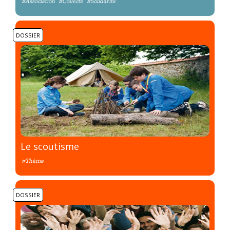
#Association
#Collecte
#Solidarité
DOSSIER
Le scoutisme
#Thème
DOSSIER