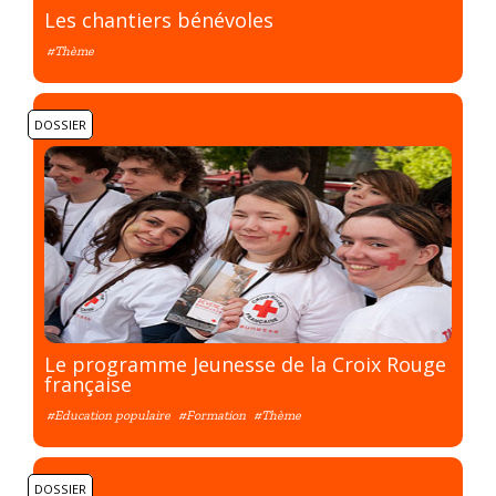
Les chantiers bénévoles
#Thème
DOSSIER
Le programme Jeunesse de la Croix Rouge
française
#Education populaire
#Formation
#Thème
DOSSIER