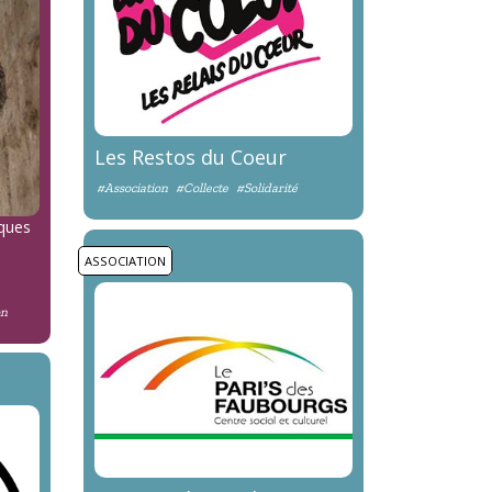
Les Restos du Coeur
#Association
#Collecte
#Solidarité
lques
ASSOCIATION
on