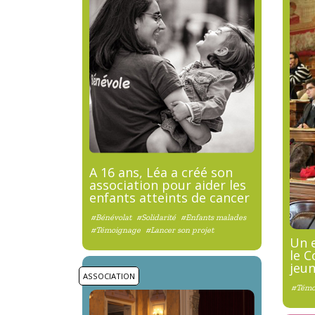
A 16 ans, Léa a créé son
association pour aider les
enfants atteints de cancer
#Bénévolat
#Solidarité
#Enfants malades
#Témoignage
#Lancer son projet
Un 
le C
jeu
ASSOCIATION
#Témo