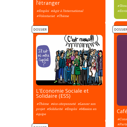
l’étranger
#Témo
#Emploi
#Agir à l'international
#Envi
#Volontariat
#Thème
DOSSIER
DOSSIE
L'Economie Sociale et
Solidaire (ESS)
#Thème
#éco-citoyenneté
#Lancer son
projet
#Solidarité
#Emploi
#Mission en
Café
équipe
#Conse
#Parti