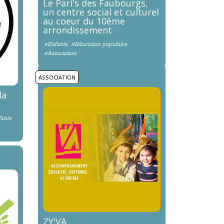
Le Pari's des Faubourgs,
un centre social et culturel
au coeur du 10ème
arrondissement
#Enfants
#Education populaire
#Association
ASSOCIATION
la
ants
ZY'VA