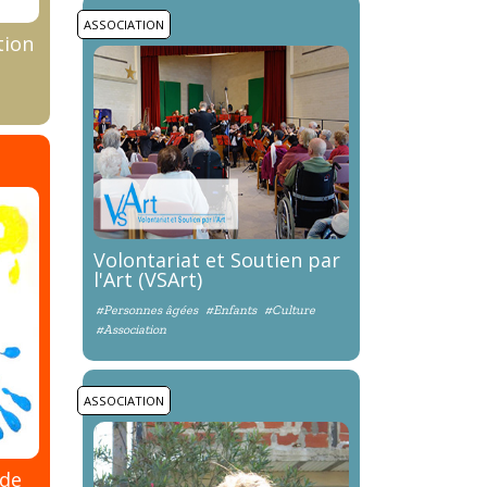
ASSOCIATION
tion
Volontariat et Soutien par
l'Art (VSArt)
#Personnes âgées
#Enfants
#Culture
#Association
ASSOCIATION
 de