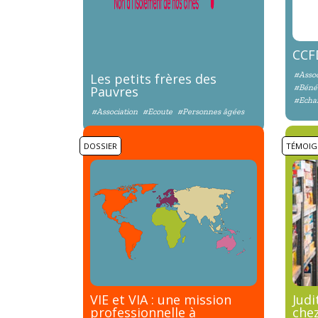
CCFD
#Assoc
Les petits frères des
#Béné
Pauvres
#Echa
#Association
#Ecoute
#Personnes âgées
DOSSIER
TÉMOIG
VIE et VIA : une mission
Judi
professionnelle à
che