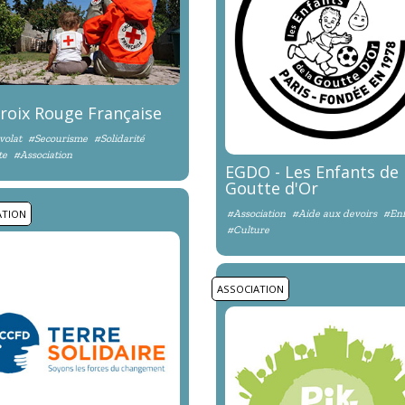
roix Rouge Française
volat
#Secourisme
#Solidarité
te
#Association
EGDO - Les Enfants de 
Goutte d'Or
ATION
#Association
#Aide aux devoirs
#Enf
#Culture
ASSOCIATION