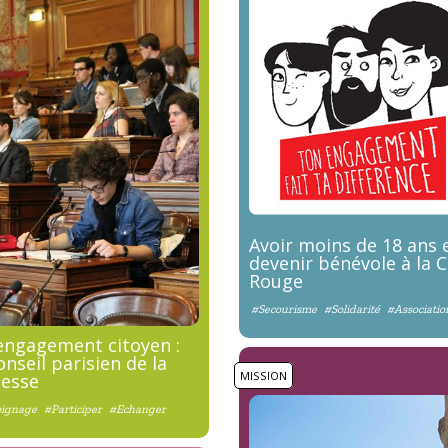
Avoir moins de 18 ans 
devenir bénévole à la C
Rouge
#Secourisme
#Solidarité
#Associatio
engagement citoyen :
onseil parisien de la
MISSION
nesse
ignage
#Participer
#Echanger