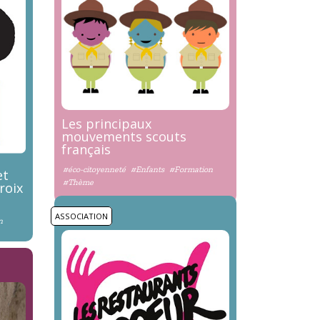
Les principaux
mouvements scouts
français
#éco-citoyenneté
#Enfants
#Formation
et
#Thème
roix
ASSOCIATION
n