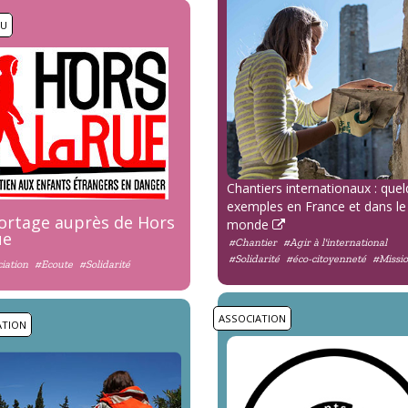
NU
Chantiers internationaux : que
exemples en France et dans le
ortage auprès de Hors
monde
ue
#Chantier
#Agir à l'international
#Solidarité
#éco-citoyenneté
#Missi
iation
#Ecoute
#Solidarité
ASSOCIATION
ATION