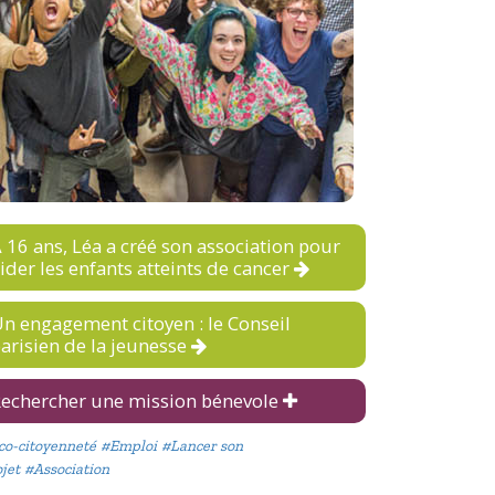
 16 ans, Léa a créé son association pour
ider les enfants atteints de cancer
n engagement citoyen : le Conseil
arisien de la jeunesse
echercher une mission bénevole
co-citoyenneté
#Emploi
#Lancer son
jet
#Association