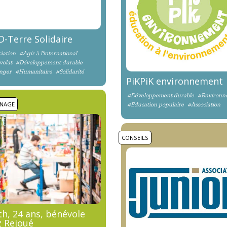
-Terre Solidaire
iation
#Agir à l'international
volat
#Développement durable
nger
#Humanitaire
#Solidarité
PiKPiK environnement
#Développement durable
#Environn
NAGE
#Education populaire
#Association
CONSEILS
th, 24 ans, bénévole
z Rejoué