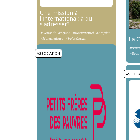
Une mission à
l'international: à qui
s'adresser?
#Conseils
#Agir à l'international
#Emploi
La C
#Humanitaire
#Volontariat
#Béné
ASSOCIATION
#Ecou
ASSOCI