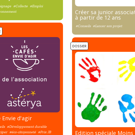
ignage
#Collecte
#Emploi
Créer sa junior associa
ronnement
à partir de 12 ans
#Conseils
#Lancer son projet
R
DOSSIER
 Envie d'agir
ils
#Développement durable
Edition spéciale Moins
ciper
#éco-citoyenneté
#Prix JB