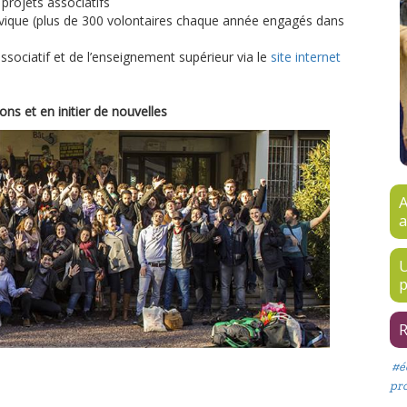
projets associatifs
 civique (plus de 300 volontaires chaque année engagés dans
ssociatif et de l’enseignement supérieur via le
site internet
ns et en initier de nouvelles
A
a
U
p
R
#é
pro