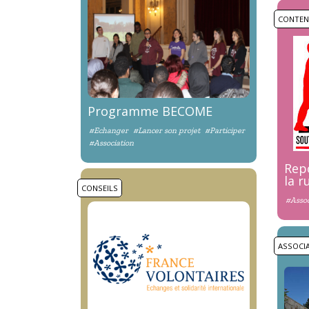
CONTE
Programme BECOME
#Echanger
#Lancer son projet
#Participer
#Association
Rep
la r
CONSEILS
#Assoc
ASSOCI