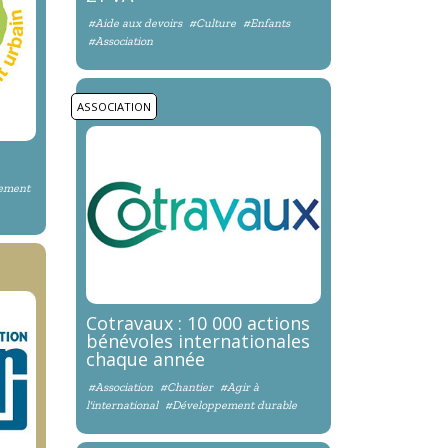
#Aide aux devoirs
#Culture
#Enfants
#Association
ASSOCIATION
ement
Cotravaux : 10 000 actions
bénévoles internationales
chaque année
#Association
#Chantier
#Agir à
l'international
#Développement durable