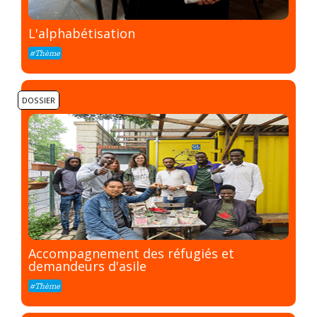
L'alphabétisation
#Thème
DOSSIER
Accompagnement des réfugiés et
demandeurs d'asile
#Thème