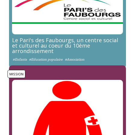
Le Pari's des Faubourgs, un centre social
et culturel au coeur du 10ème
arrondissement
#Enfants
#Education populaire
#Association
MISSION