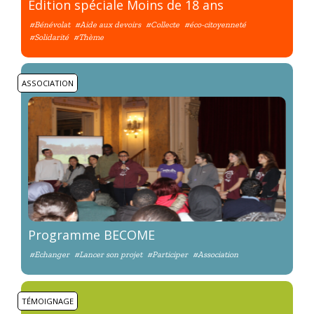
Edition spéciale Moins de 18 ans
#Bénévolat
#Aide aux devoirs
#Collecte
#éco-citoyenneté
#Solidarité
#Thème
ASSOCIATION
Programme BECOME
#Echanger
#Lancer son projet
#Participer
#Association
TÉMOIGNAGE