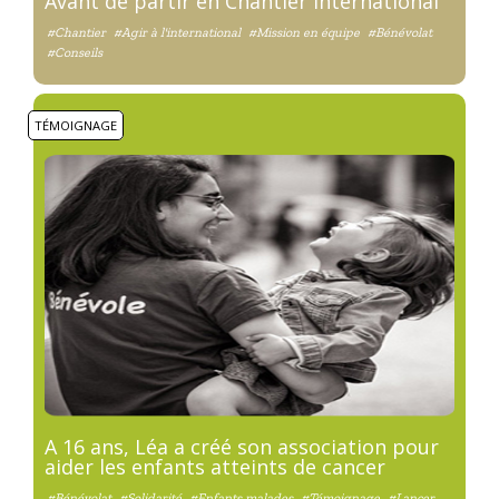
Avant de partir en Chantier international
#Chantier
#Agir à l'international
#Mission en équipe
#Bénévolat
#Conseils
TÉMOIGNAGE
A 16 ans, Léa a créé son association pour
aider les enfants atteints de cancer
#Bénévolat
#Solidarité
#Enfants malades
#Témoignage
#Lancer