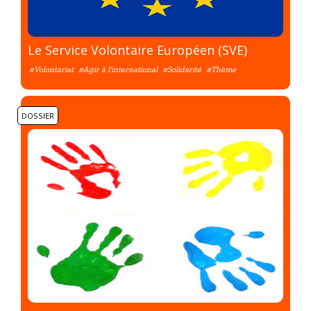
Le Service Volontaire Européen (SVE)
#Volontariat
#Agir à l'international
#Solidarité
#Thème
DOSSIER