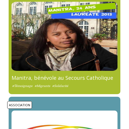
Manitra, bénévole au Secours Catholique
#Témoignage
#Migrants
#Solidarité
ASSOCIATION