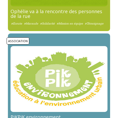
Ophélie va à la rencontre des personnes
de la rue
#Ecoute
#Maraude
#Solidarité
#Mission en équipe
#Témoignage
ASSOCIATION
PiKPiK environnement