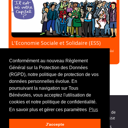
L'Economie Sociale et Solidaire (ESS)
#Thème
#éco-citoyenneté
#Lancer son projet
#Solidarité
#Emploi
#Mission en équipe
Conformément au nouveau Règlement
Général sur la Protection des Données
(RGPD), notre politique de protection de vos
données personnelles évolue. En
poursuivant la navigation sur Tous
Bénévoles, vous acceptez l'utilisation de
cookies et notre politique de confidentialité.
En savoir plus et gérer ces paramètres
Plus
Nos partenaires
|
Mentions légales
|
Politique de
confidentialité
|
Nous contacter
|
Espace presse
J'accepte
Jeune Bénévole
© 2018, un site de
Tous Bénévoles