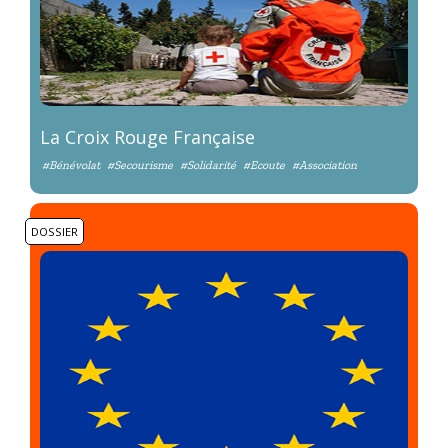
La Croix Rouge Française
#Bénévolat
#Secourisme
#Solidarité
#Ecoute
#Association
DOSSIER