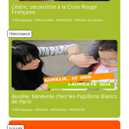
Cédric, secouriste à la Croix Rouge
Française
#Témoignage
#Secourisme
#Solidarité
#Mission en équipe
TÉMOIGNAGE
Aurélie, bénévole chez les Papillons Blancs
de Paris
#Témoignage
#Enfants
#Handicap
#Solidarité
DOSSIER