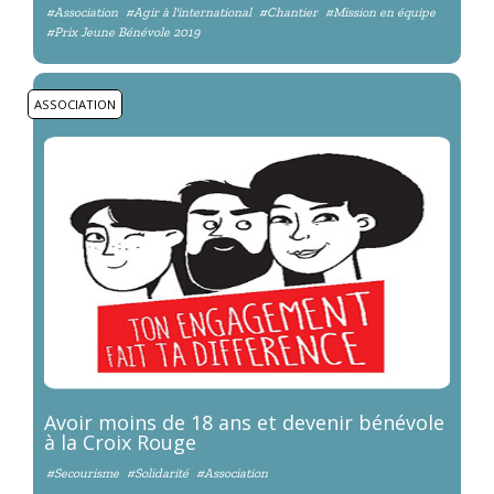
#Association
#Agir à l'international
#Chantier
#Mission en équipe
#Prix Jeune Bénévole 2019
ASSOCIATION
Avoir moins de 18 ans et devenir bénévole
à la Croix Rouge
#Secourisme
#Solidarité
#Association