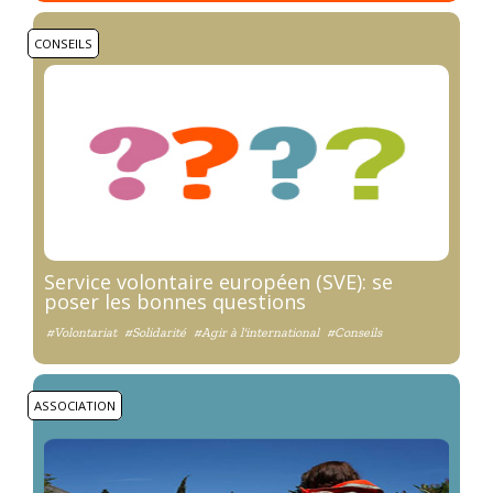
CONSEILS
Service volontaire européen (SVE): se
poser les bonnes questions
#Volontariat
#Solidarité
#Agir à l'international
#Conseils
ASSOCIATION