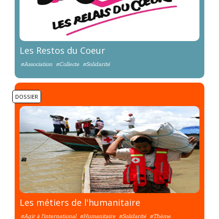
Les Restos du Coeur
#Association
#Collecte
#Solidarité
DOSSIER
Les métiers de l'humanitaire
#Agir à l'international
#Humanitaire
#Solidarité
#Thème