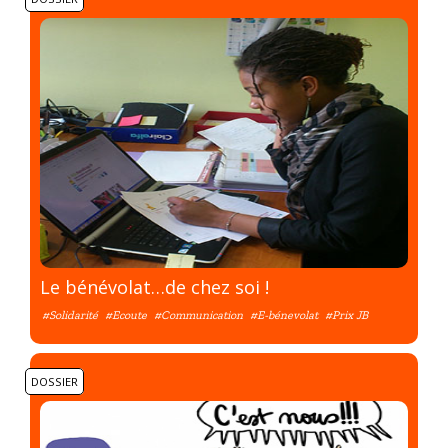
Le bénévolat…de chez soi !
#Solidarité
#Ecoute
#Communication
#E-bénevolat
#Prix JB
DOSSIER