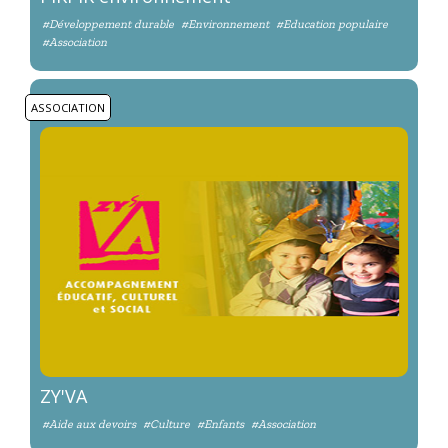
#Développement durable
#Environnement
#Education populaire
#Association
ASSOCIATION
ZY'VA
#Aide aux devoirs
#Culture
#Enfants
#Association