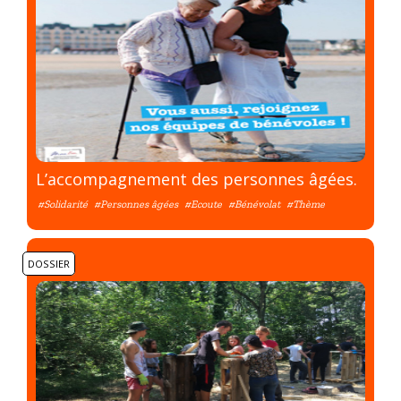
L’accompagnement des personnes âgées.
#Solidarité
#Personnes âgées
#Ecoute
#Bénévolat
#Thème
DOSSIER