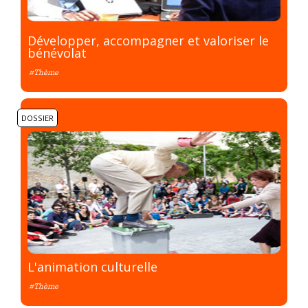
Développer, accompagner et valoriser le
bénévolat
#Thème
DOSSIER
L'animation culturelle
#Thème