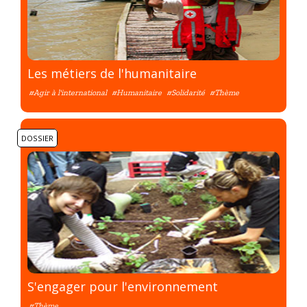
Les métiers de l'humanitaire
#Agir à l'international
#Humanitaire
#Solidarité
#Thème
DOSSIER
S'engager pour l'environnement
#Thème