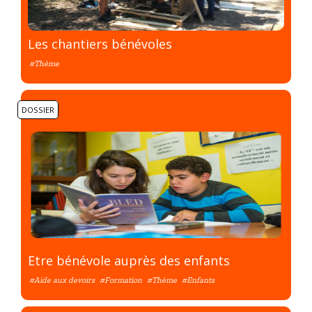
Les chantiers bénévoles
#Thème
DOSSIER
Etre bénévole auprès des enfants
#Aide aux devoirs
#Formation
#Thème
#Enfants