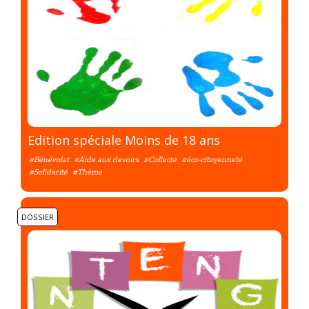
Edition spéciale Moins de 18 ans
#Bénévolat
#Aide aux devoirs
#Collecte
#éco-citoyenneté
#Solidarité
#Thème
DOSSIER