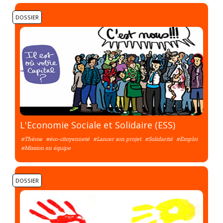
DOSSIER
L'Economie Sociale et Solidaire (ESS)
#Thème
#éco-citoyenneté
#Lancer son projet
#Solidarité
#Emploi
#Mission en équipe
DOSSIER