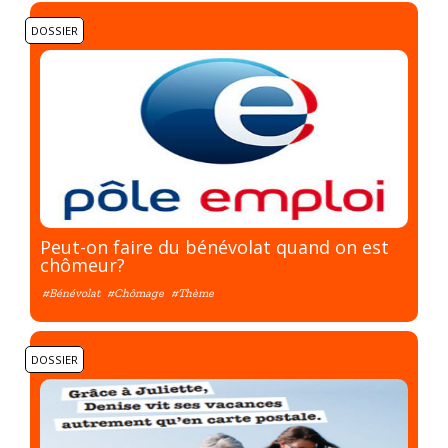
DOSSIER
Peut-on faire du bénévolat quand on est
chômeur?
#Bénévolat
#Chômage
#Thème
DOSSIER