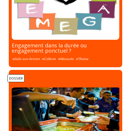
Engagement dans la durée ou
engagement ponctuel ?
#Aide aux devoirs
#Collecte
#Maraude
#Thème
DOSSIER