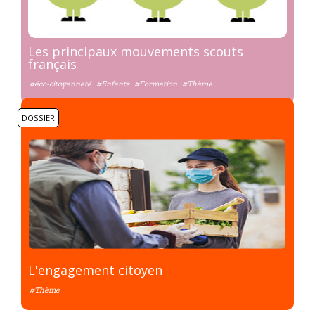
Les principaux mouvements scouts
français
#éco-citoyenneté
#Enfants
#Formation
#Thème
DOSSIER
L'engagement citoyen
#Thème