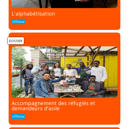
L'alphabétisation
#Thème
DOSSIER
Accompagnement des réfugiés et
demandeurs d'asile
#Thème