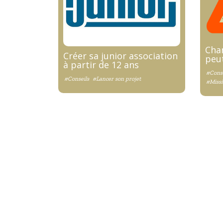
Chan
Créer sa junior association
peut
à partir de 12 ans
#Conse
#Conseils
#Lancer son projet
#Missi