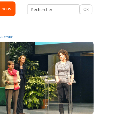
s-nous
Ok
Retour
énévolat