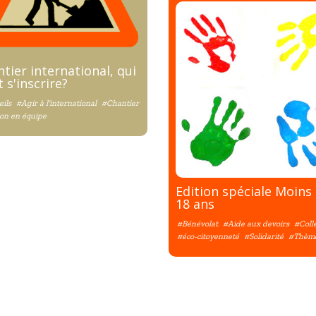
tier international, qui
 s'inscrire?
ils
#Agir à l'international
#Chantier
on en équipe
Edition spéciale Moins
18 ans
#Bénévolat
#Aide aux devoirs
#Coll
#éco-citoyenneté
#Solidarité
#Thèm