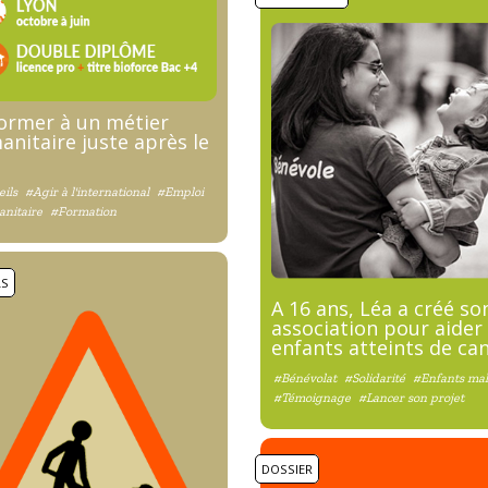
former à un métier
nitaire juste après le
ils
#Agir à l'international
#Emploi
nitaire
#Formation
LS
A 16 ans, Léa a créé so
association pour aider 
enfants atteints de ca
#Bénévolat
#Solidarité
#Enfants ma
#Témoignage
#Lancer son projet
DOSSIER