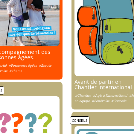
ccompagnement des
sonnes âgées.
arité
#Personnes âgées
#Ecoute
volat
#Thème
Avant de partir en
Chantier international
LS
#Chantier
#Agir à l'international
#M
en équipe
#Bénévolat
#Conseils
CONSEILS