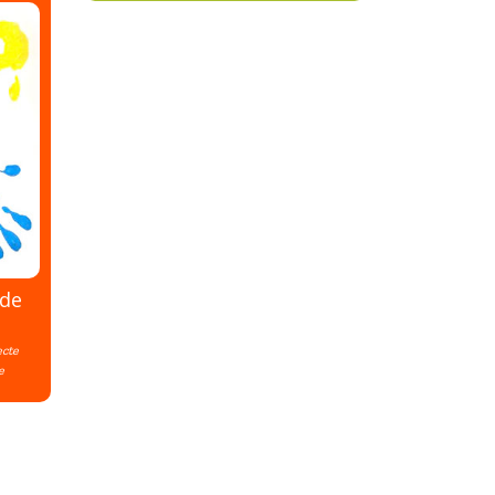
 de
ecte
e