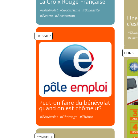
La Croix Rouge Française
#Bénévolat
#Secourisme
#Solidarité
#Ecoute
#Association
Une
c'es
#Conse
DOSSIER
#Form
CONSEI
Peut-on faire du bénévolat
quand on est chômeur?
#Bénévolat
#Chômage
#Thème
CONSEILS