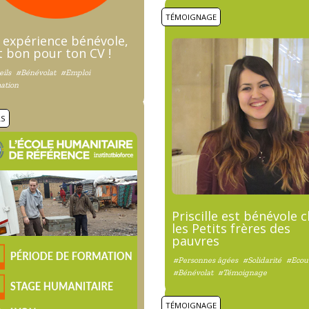
TÉMOIGNAGE
 expérience bénévole,
t bon pour ton CV !
ils
#Bénévolat
#Emploi
ation
LS
Priscille est bénévole 
les Petits frères des
pauvres
#Personnes âgées
#Solidarité
#Ecou
#Bénévolat
#Témoignage
TÉMOIGNAGE