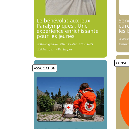
Le bénévolat aux Jeux
Serv
Paralympiques : Une
euro
expérience enrichissante
les
pour les jeunes
#Volon
#Témoignage
#Bénévolat
#Conseils
l'inter
#Echanger
#Participer
CONSEI
ASSOCIATION