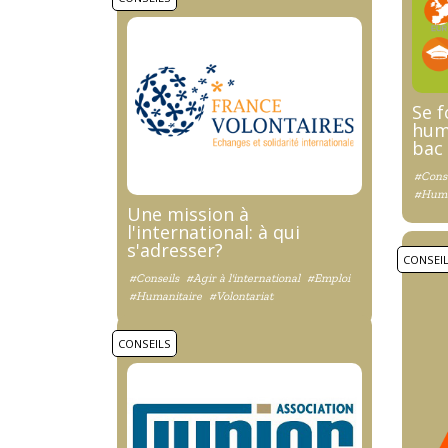
Se 
huma
bac
#Conse
#Huma
Une mission à
l'international: à qui
s'adresser?
CONSEI
#Conseils
#Agir à l'international
#Emploi
#Humanitaire
#Volontariat
CONSEILS