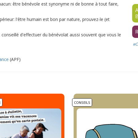
e chacun: être bénévole est synonyme ni de bonne à tout faire,
A
B
périeur: l'être humain est bon par nature, prouvez-le (et
R
st conseillé d'effectuer du bénévolat aussi souvent que vous le
#C
rance
(APF)
R
CONSEILS