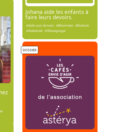
Johana aide les enfants à
faire leurs devoirs.
#Aide aux devoirs
#Bénévolat
#Enfants
#Solidarité
#Témoignage
DOSSIER
chez
te