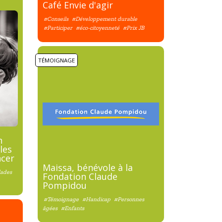
Café Envie d'agir
#Conseils
#Développement durable
#Participer
#éco-citoyenneté
#Prix JB
TÉMOIGNAGE
n
les
ncer
Maissa, bénévole à la
lades
Fondation Claude
Pompidou
#Témoignage
#Handicap
#Personnes
âgées
#Enfants