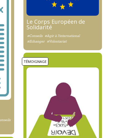
Le Corps Européen de
Solidarité
#Conseils
#Agir à l'international
#Echanger
#Volontariat
TÉMOIGNAGE
onseils