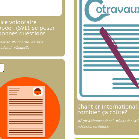
ice volontaire
péen (SVE): se poser
 bonnes questions
tariat
#Solidarité
#Agir à
national
#Conseils
LS
Chantier international:
combien ça coûte?
#Agir à l'international
#Chantier
#C
#Mission en équipe