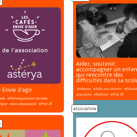
R
Aider, soutenir,
accompagner un enfan
qui rencontre des
difficultés dans sa scol
 Envie d'agir
#Mission
#Aide aux devoirs
#Educat
populaire
#Enfants
#Prix JB
ils
#Développement durable
ciper
#éco-citoyenneté
#Prix JB
ASSOCIATION
R