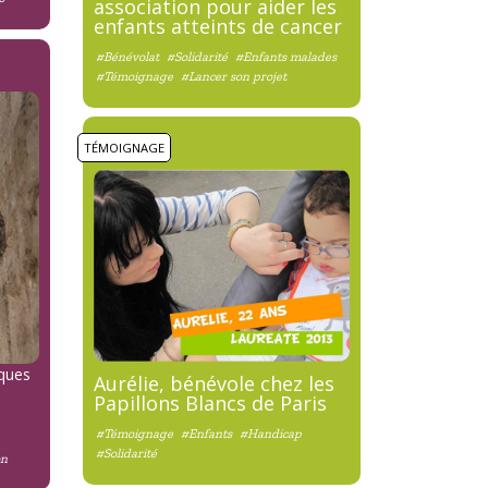
association pour aider les
enfants atteints de cancer
#Bénévolat
#Solidarité
#Enfants malades
#Témoignage
#Lancer son projet
TÉMOIGNAGE
lques
Aurélie, bénévole chez les
Papillons Blancs de Paris
#Témoignage
#Enfants
#Handicap
#Solidarité
on