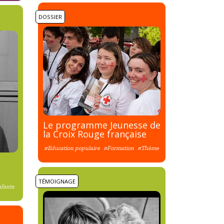
DOSSIER
Le programme Jeunesse de
la Croix Rouge française
#Education populaire
#Formation
#Thème
TÉMOIGNAGE
fants