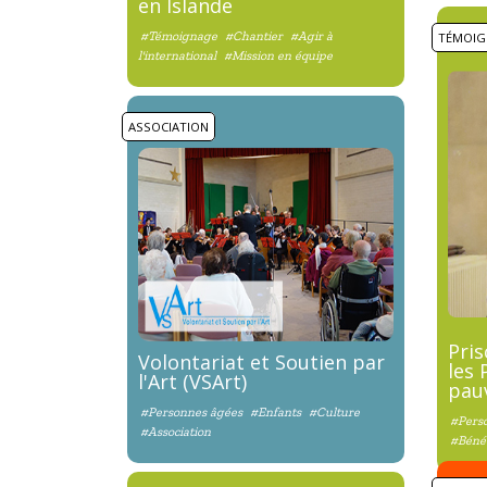
en Islande
#Témoignage
#Chantier
#Agir à
TÉMOIG
l'international
#Mission en équipe
ASSOCIATION
Pris
Volontariat et Soutien par
les 
l'Art (VSArt)
pau
#Personnes âgées
#Enfants
#Culture
#Pers
#Association
#Béné