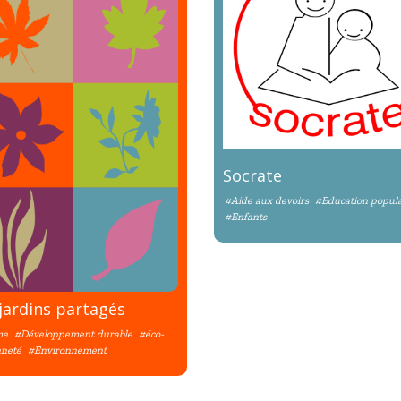
Socrate
#Aide aux devoirs
#Education popula
#Enfants
jardins partagés
me
#Développement durable
#éco-
nneté
#Environnement