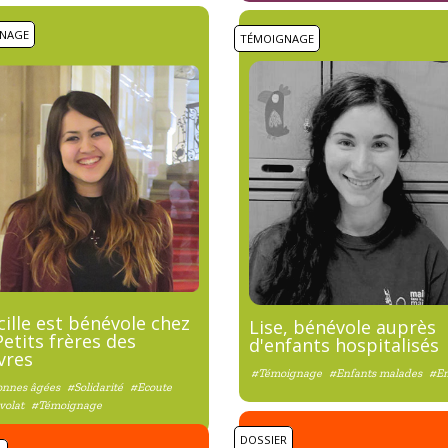
NAGE
TÉMOIGNAGE
cille est bénévole chez
Lise, bénévole auprès
Petits frères des
d'enfants hospitalisés
vres
#Témoignage
#Enfants malades
#En
onnes âgées
#Solidarité
#Ecoute
volat
#Témoignage
DOSSIER