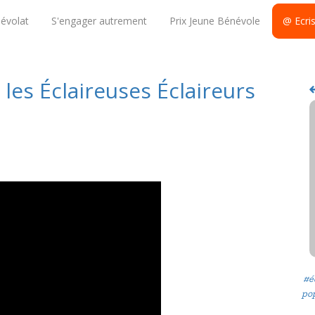
évolat
S'engager autrement
Prix Jeune Bénévole
@ Ecri
les Éclaireuses Éclaireurs
#é
po