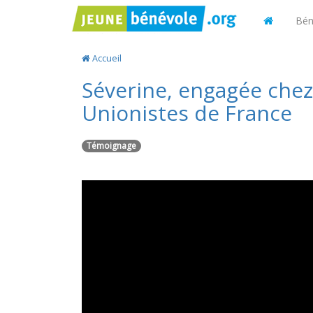
Bén
Accueil
Séverine, engagée chez 
Unionistes de France
Témoignage