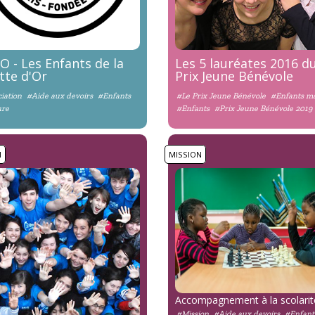
 - Les Enfants de la
Les 5 lauréates 2016 d
tte d'Or
Prix Jeune Bénévole
iation
#Aide aux devoirs
#Enfants
#Le Prix Jeune Bénévole
#Enfants m
ure
#Enfants
#Prix Jeune Bénévole 2019
N
MISSION
Accompagnement à la scolari
#Mission
#Aide aux devoirs
#Enfant