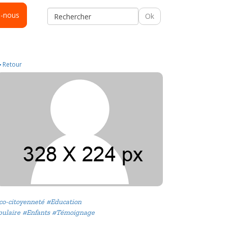
s-nous
Ok
Retour
co-citoyenneté
#Education
pulaire
#Enfants
#Témoignage