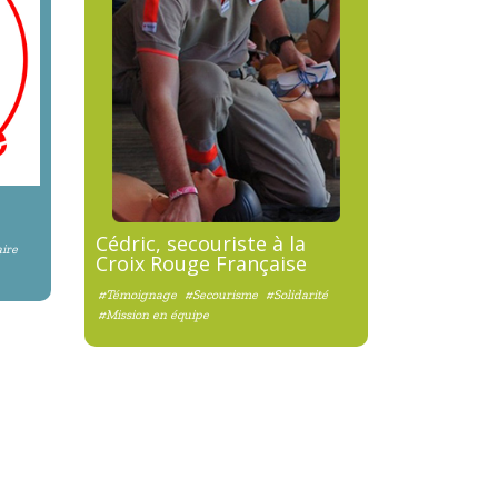
Cédric, secouriste à la
ire
Croix Rouge Française
#Témoignage
#Secourisme
#Solidarité
#Mission en équipe