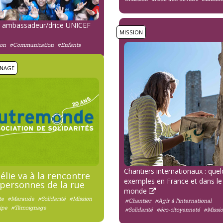
e ambassadeur/drice UNICEF
MISSION
ion
#Communication
#Enfants
NAGE
Chantiers internationaux : que
lie va à la rencontre
exemples en France et dans le
personnes de la rue
monde
te
#Maraude
#Solidarité
#Mission
#Chantier
#Agir à l'international
ipe
#Témoignage
#Solidarité
#éco-citoyenneté
#Missi