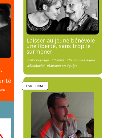
Laisser au jeune bénévole
une liberté, sans trop le
surmener.
#Témoignage
#Ecoute
#Personnes âgées
#Solidarité
#Mission en équipe
t
arité
TÉMOIGNAGE
ion