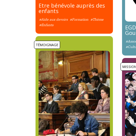
Etre bénévole auprès des
enfants
#Aide aux devoirs
#Formation
#Thème
#Enfants
EGDO
Gou
#Assoc
TÉMOIGNAGE
#Cult
MISSIO