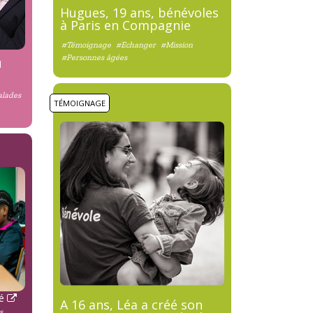
Hugues, 19 ans, bénévoles
à Paris en Compagnie
#Témoignage
#Echanger
#Mission
#Personnes âgées
u
alades
TÉMOIGNAGE
té
A 16 ans, Léa a créé son
s