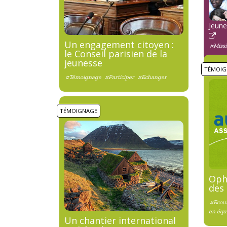
Jeun
Un engagement citoyen :
#Miss
le Conseil parisien de la
jeunesse
TÉMOIG
#Témoignage
#Participer
#Echanger
TÉMOIGNAGE
Ophé
des 
#Ecou
en équ
Un chantier international