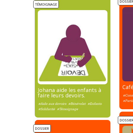
DOSSIE
TÉMOIGNAGE
Café
Johana aide les enfants à
faire leurs devoirs.
#Conse
#Parti
#Aide aux devoirs
#Bénévolat
#Enfants
#Solidarité
#Témoignage
DOSSIE
DOSSIER