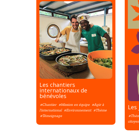
Les chantiers
internationaux de
bénévoles
#Chantier
#Mission en équipe
#Agir à
Les 
l'international
#Environnement
#Thème
#Témoignage
#Thè
citoye